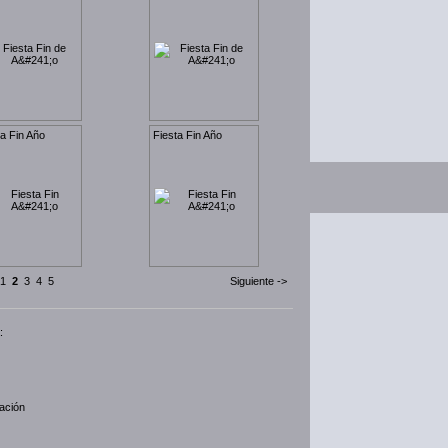
ta Fin Año
Fiesta Fin Año
1
2
3
4
5
Siguiente ->
:
cación