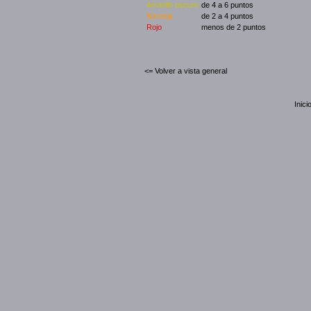
Amarillo oscuro
de 4 a 6 puntos
Naranja
de 2 a 4 puntos
Rojo
menos de 2 puntos
<= Volver a vista general
Inici