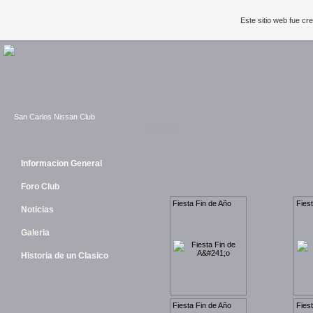
Este sitio web fue c
San Carlos Nissan Club
Galeria
Informacion General
Foro Club
Fiesta Fin de Año
Fies
Noticias
Galeria
Historia de un Clasico
Fiesta Fin de Año
Fies