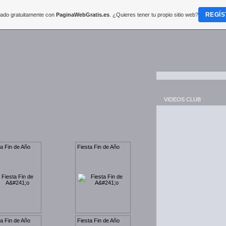
REGÍS
reado gratuitamente con
PaginaWebGratis.es
. ¿Quieres tener tu propio sitio web?
VIDEOS CLUB
ta Fin de Año
Fiesta Fin de Año
ta Fin de Año
Fiesta Fin de Año