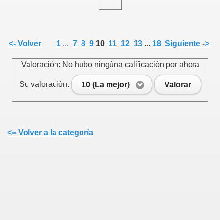
<- Volver
1
...
7
8
9
10
11
12
13
...
18
Siguiente ->
Valoración: No hubo ningúna calificación por ahora
Su valoración:
10 (La mejor)
Valorar
<= Volver a la categoría