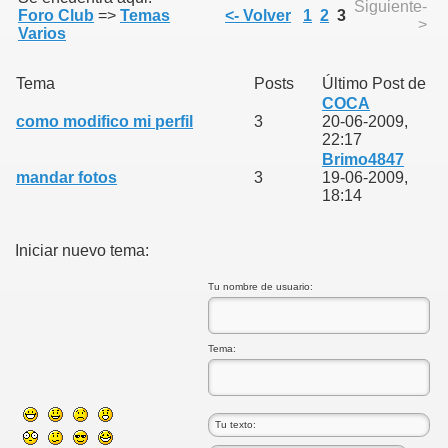
Siguiente-
Foro Club
=>
Temas
<- Volver
1
2
3
>
Varios
Tema
Posts
Último Post de
COCA
como modifico mi perfil
3
20-06-2009,
22:17
Brimo4847
mandar fotos
3
19-06-2009,
18:14
Iniciar nuevo tema:
Tu nombre de usuario:
Tema: