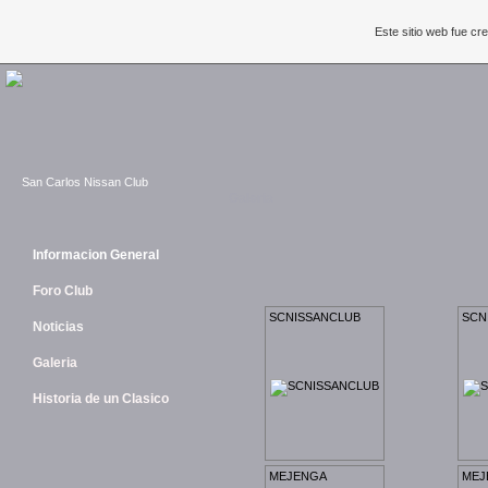
Este sitio web fue c
San Carlos Nissan Club
Galeria
Informacion General
Foro Club
SCNISSANCLUB
SCN
Noticias
Galeria
Historia de un Clasico
MEJENGA
MEJ