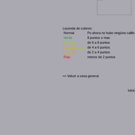
Leyenda de colores:
Normal
Po ahora no hubo ningúna califi
Verde
8 puntos o mas
Amarillo
de 6 a 8 puntos
Amarillo oscuro
de 4 a 6 puntos
Naranja
de 2 a 4 puntos
Rojo
menos de 2 puntos
<= Volver a vista general
Inici