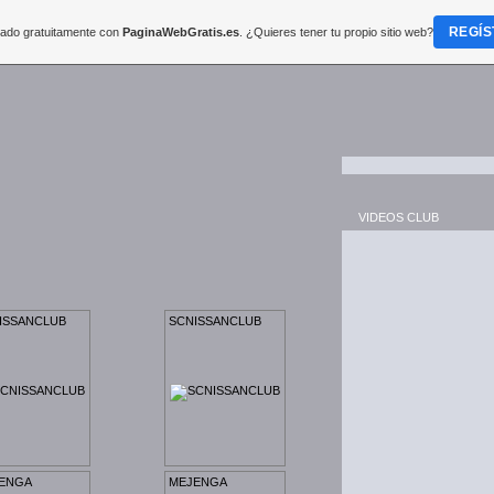
REGÍS
reado gratuitamente con
PaginaWebGratis.es
. ¿Quieres tener tu propio sitio web?
VIDEOS CLUB
ISSANCLUB
SCNISSANCLUB
ENGA
MEJENGA