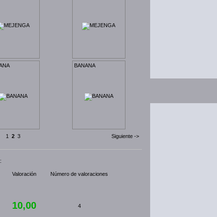
ANA
BANANA
1
2
3
Siguiente ->
:
Valoración
Número de valoraciones
10,00
4