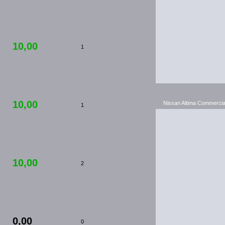
10,00
1
10,00
Nissan Altima Commercia
1
10,00
2
0,00
0