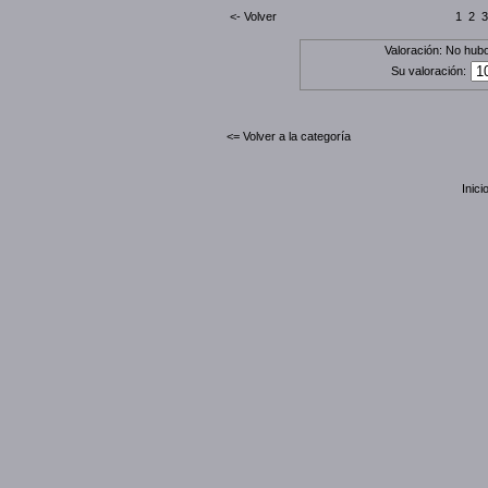
<- Volver
1
2
3
Valoración: No hubo
Su valoración:
<= Volver a la categoría
Inici