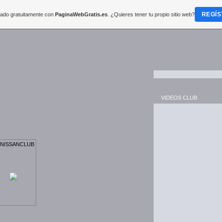
REGÍS
reado gratuitamente con
PaginaWebGratis.es
. ¿Quieres tener tu propio sitio web?
VIDEOS CLUB
NISSANCLUB