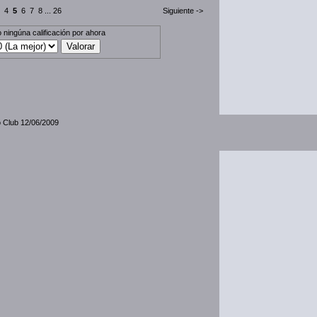
4
5
6
7
8
...
26
Siguiente ->
 ningúna calificación por ahora
o Club 12/06/2009