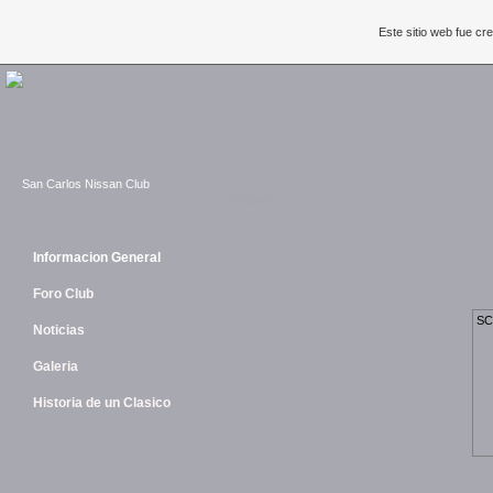
Este sitio web fue c
San Carlos Nissan Club
Galeria
Informacion General
Foro Club
SC
Noticias
Galeria
Historia de un Clasico