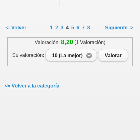
<- Volver
1
2
3
4
5
6
7
8
Siguiente ->
8,20
Valoración:
(1 Valoración)
Su valoración:
10 (La mejor)
Valorar
<= Volver a la categoría