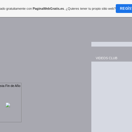
REGÍS
reado gratuitamente con
PaginaWebGratis.es
. ¿Quieres tener tu propio sitio web?
VIDEOS CLUB
sta Fin de Año