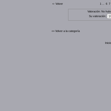
<- Volver
1
...
6
7
Valoración: No hubo
Su valoración:
<= Volver a la categoría
Inici