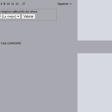
8
9
10
11
12
...
37
Siguiente ->
 ningúna calificación por ahora
o Club 12/06/2009