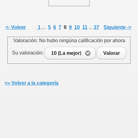
<- Volver
1
...
5
6
7
8
9
10
11
...
37
Siguiente ->
Valoración: No hubo ningúna calificación por ahora
Su valoración:
10 (La mejor)
Valorar
<= Volver a la categoría