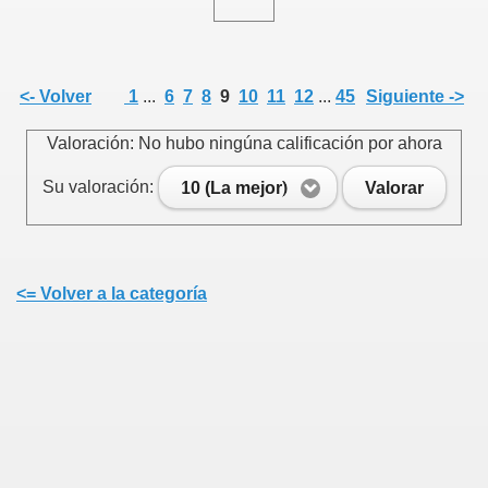
<- Volver
1
...
6
7
8
9
10
11
12
...
45
Siguiente ->
Valoración: No hubo ningúna calificación por ahora
Su valoración:
10 (La mejor)
Valorar
<= Volver a la categoría