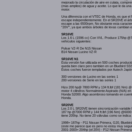
mejorado la circulación de aire en culata, compr
(mas amplios) de agua y aceite. Lo que le da una 
motor.
Una diferencia con el VTEC de Honda, es que el
escape independientemente. En el SR20VE el árbo
escape a las 6500rpm. No obstante esta caracterí
“20V”', ya que ambos árboles de levas cambian 
SR16VE
Los 1.6 L (1596 cc) Con VVL. Produce 175hp @78
vehículos siguientes:
Pulsar VZ-R De N15 Nissan
B14 Nissan Lucino VZ-R
SR16VE N1
Esta versión fue utilizada en 500 coches produci
queda bien claro pero tambien en un Bluebird SS
Estos coches fueron templados por Autech Japón
300 versiones de Lucino en las series 1
200 versiones de Serie en las series 1
Hizo 200 hp@ 7800 RPM y 134 ft.lbf (181 Nm) @ 
motor 4 cilindros Normalmente Aspirado (N/A) en 
Honda S2000. Algo asombroso tomando en cuenta 
Honda.
SR20VE
Los 2.0 L SR20VE tienen sincronización variable 
187 hp @7000 RPM y 144 ft.lbf (196 Nm) @6000 
tiene 205hp. No tiene 20 válvulas como se indica 
1998= 187hp - P11 Nissan Primera, G20, Bluebir
(este me parece que es pero no estoy muy segur
2001-2003= 204hp (el 20V) - P12 Nissan Primera