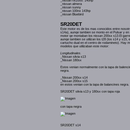
_nissan nx2000. 140hp
_nissan almera
_nissan sunny
_nissan 100nx 143hp
_nissan Bluebird
SR20DET
Este motor es de los mas conocidos entre nosot
s14a), aunqe tambien se monto en el Pulsar y en l
motor qe montaban los nissan 200sx s13.El garre
aunqe tambien se utilizan los t28 (los s14 y s15, 
cartucho dual en el centro de rodamineto). Hay m
modelos que utilizaban este motor:
Longitudinales.
_Nissan silvia s13
_Nissan 180sx
Estos venian normalmente con la tapa de balencin
negra.
_Nissan 200sx s14
_Nissan 200sx s15
en estos venian con la tapa de balancines negra.
SR20DET silvia s13 y 180sx con tapa roja
con tapa negra
SR20DET s14