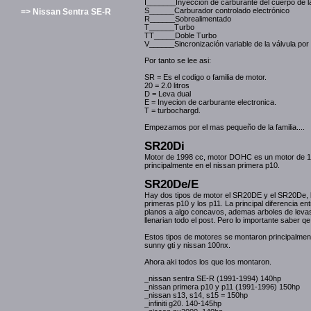
I_______Inyección de carburante del cuerpo de la
S______Carburador controlado electrónico
=> Nissan Sentra SE-R
R______Sobrealimentado
T______Turbo
TT_____Doble Turbo
V______Sincronización variable de la válvula por
Por tanto se lee asi:
SR = Es el codigo o familia de motor.
20 = 2.0 litros
D = Leva dual
E = Inyecion de carburante electronica.
T = turbochargd.
Empezamos por el mas pequeño de la familia....
SR20Di
Motor de 1998 cc, motor DOHC es un motor de 12
principalmente en el nissan primera p10.
SR20De/E
Hay dos tipos de motor el SR20DE y el SR20De, 
primeras p10 y los p11. La principal diferencia e
planos a algo concavos, ademas arboles de levas 
llenarian todo el post. Pero lo importante saber 
Estos tipos de motores se montaron principalment
sunny gti y nissan 100nx.
Ahora aki todos los que los montaron.
_nissan sentra SE-R (1991-1994) 140hp
_nissan primera p10 y p11 (1991-1996) 150hp
_nissan s13, s14, s15 = 150hp
_infiniti g20. 140-145hp