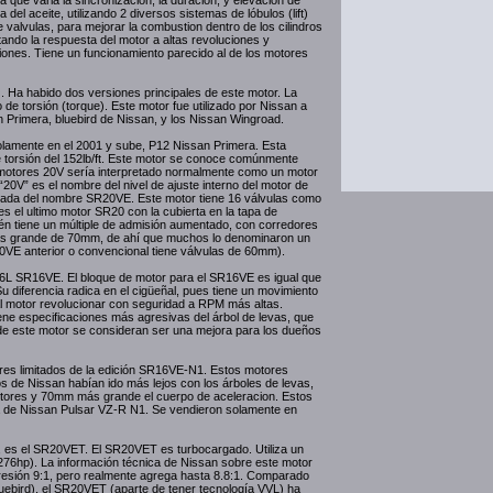
ma que varia la sincronizacion, la duracion, y elevacion de
 del aceite, utilizando 2 diversos sistemas de lóbulos (lift)
de valvulas, para mejorar la combustion dentro de los cilindros
ndo la respuesta del motor a altas revoluciones y
ones. Tiene un funcionamiento parecido al de los motores
a habido dos versiones principales de este motor. La
 de torsión (torque). Este motor fue utilizado por Nissan a
n Primera, bluebird de Nissan, y los Nissan Wingroad.
lamente en el 2001 y sube, P12 Nissan Primera. Esta
 torsión del 152lb/ft. Este motor se conoce comúnmente
motores 20V sería interpretado normalmente como un motor
“20V” es el nombre del nivel de ajuste interno del motor de
rtada del nombre SR20VE. Este motor tiene 16 válvulas como
es el ultimo motor SR20 con la cubierta en la tapa de
mbién tiene un múltiple de admisión aumentado, con corredores
mas grande de 70mm, de ahí que muchos lo denominaron un
0VE anterior o convencional tiene válvulas de 60mm).
.6L SR16VE. El bloque de motor para el SR16VE es igual que
Su diferencia radica en el cigüeñal, pues tiene un movimiento
 al motor revolucionar con seguridad a RPM más altas.
iene especificaciones más agresivas del árbol de levas, que
 de este motor se consideran ser una mejora para los dueños
ores limitados de la edición SR16VE-N1. Estos motores
s de Nissan habían ido más lejos con los árboles de levas,
ectores y 70mm más grande el cuerpo de aceleracion. Estos
da de Nissan Pulsar VZ-R N1. Se vendieron solamente en
, es el SR20VET. El SR20VET es turbocargado. Utiliza un
76hp). La información técnica de Nissan sobre este motor
resión 9:1, pero realmente agrega hasta 8.8:1. Comparado
uebird), el SR20VET (aparte de tener tecnología VVL) ha