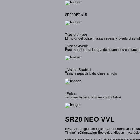
SR20DET s15
Transversales
El motor del pulsar, nissan avenir y bluebird es t
_Nissan Avenir.
Este modelo traia la tapa de balancines en platea
_Nissan Bluebird
Traia la tapa de balancines en rojo.
_Pulsar
Tambien llamado Nissan sunny Gti-R
SR20 NEO VVL
NEO VVL, siglas en ingles para denominar el sist
Timing". (Orientacion Ecologica Nissan – Variacio