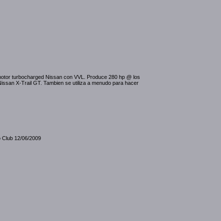
motor turbocharged Nissan con VVL. Produce 280 hp @ los
Nissan X-Trail GT. Tambien se utiliza a menudo para hacer
o Club 12/06/2009