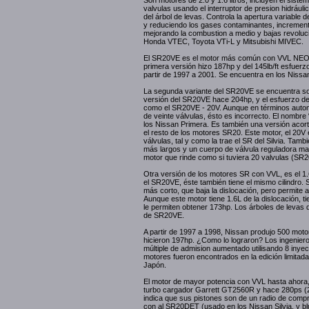
Son motores de 2.0 y 1.6 litros, incluyen el siste
valvulas usando el interruptor de presion hidráulica
del árbol de levas. Controla la apertura variable 
y reduciendo los gases contaminantes, incrementa
mejorando la combustion a medio y bajas revoluci
Honda VTEC, Toyota VTi-L y Mitsubishi MIVEC.
El SR20VE es el motor más común con VVL NEO. H
primera versión hizo 187hp y del 145lb/ft esfuerzo
partir de 1997 a 2001. Se encuentra en los Nissa
La segunda variante del SR20VE se encuentra so
versión del SR20VE hace 204hp, y el esfuerzo de
como el SR20VE - 20V. Aunque en términos auto
de veinte válvulas, ésto es incorrecto. El nombre 
los Nissan Primera. Es también una versión aco
el resto de los motores SR20. Este motor, el 20V 
válvulas, tal y como la trae el SR del Silvia. Ta
más largos y un cuerpo de válvula reguladora 
motor que rinde como si tuviera 20 valvulas (SR2
Otra versión de los motores SR con VVL, es el 1
el SR20VE, éste también tiene el mismo cilindro. 
más corto, que baja la dislocación, pero permite
Aunque este motor tiene 1.6L de la dislocación, t
le permiten obtener 173hp. Los árboles de levas
de SR20VE.
A partir de 1997 a 1998, Nissan produjo 500 mot
hicieron 197hp. ¿Como lo lograron? Los ingeniero
múltiple de admision aumentado utilisando 8 iny
motores fueron encontrados en la edición limita
Japón.
El motor de mayor potencia con VVL hasta ahora
turbo cargador Garrett GT2560R y hace 280ps (2
indica que sus pistones son de un radio de comp
con al SR20DET (usado en los Nissan Silvia, y bl