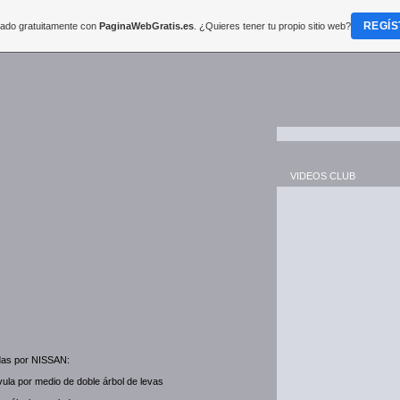
REGÍS
reado gratuitamente con
PaginaWebGratis.es
. ¿Quieres tener tu propio sitio web?
VIDEOS CLUB
adas por NISSAN:
ula por medio de doble árbol de levas