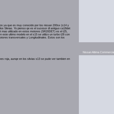
ros ya que es muy conocido por los nissan 200sx (s14 y
os Silvias. Yo pienso qe es el sucesor dl antiguo ca18det
t mas utilizado en estos motores (SR20DET) es el t25,
en este ultimo modelo en el s15 se utilizo un turbo t28 con
otores transversales y Longitudinales. Estos son los
Nissan Altima Commercia
es roja, aunqe en los silvias s13 se pude ver tambien en