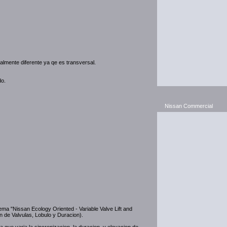
otalmente diferente ya qe es transversal.
do.
Nissan Commercial
ema "Nissan Ecology Oriented - Variable Valve Lift and
n de Valvulas, Lobulo y Duracion).