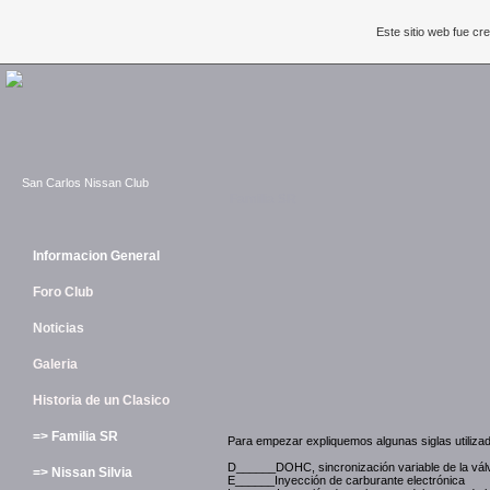
Este sitio web fue c
San Carlos Nissan Club
Familia SR
Informacion General
Foro Club
Noticias
Galeria
Historia de un Clasico
=> Familia SR
Para empezar expliquemos algunas siglas utiliz
D______DOHC, sincronización variable de la válv
=> Nissan Silvia
E______Inyección de carburante electrónica