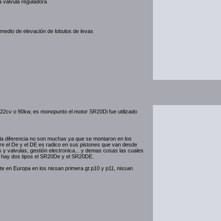
 válvula reguladora
 medio de elevación de lobulos de levas
2cv o 90kw, es monopunto el motor SR20Di fue utilizado
la diferencia no son muchas ya que se montaron en los
ntre el De y el DE es radico en sus pistones que van desde
y valvulas, gestión electronica... y demas cosas las cuales
qe hay dos tipos el SR20De y el SR20DE.
e en Europa en los nissan primera gt p10 y p11, nissan