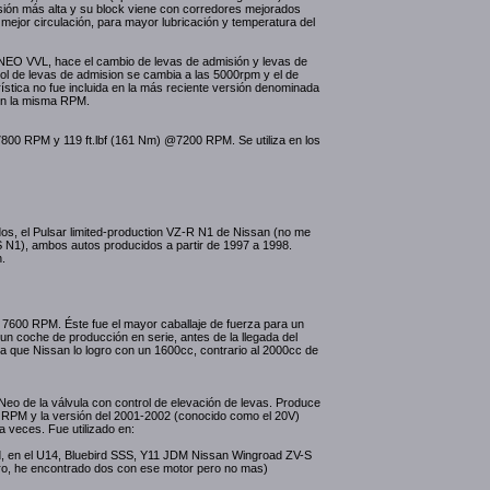
esión más alta y su block viene con corredores mejorados
mejor circulación, para mayor lubricación y temperatura del
 NEO VVL, hace el cambio de levas de admisión y levas de
l de levas de admision se cambia a las 5000rpm y el de
stica no fue incluida en la más reciente versión denominada
en la misma RPM.
00 RPM y 119 ft.lbf (161 Nm) @7200 RPM. Se utiliza en los
dos, el Pulsar limited-production VZ-R N1 de Nissan (no me
S N1), ambos autos producidos a partir de 1997 a 1998.
.
7600 RPM. Éste fue el mayor caballaje de fuerza para un
un coche de producción en serie, antes de la llegada del
que Nissan lo logro con un 1600cc, contrario al 2000cc de
Neo de la válvula con control de elevación de levas. Produce
RPM y la versión del 2001-2002 (conocido como el 20V)
a veces. Fue utilizado en:
d, en el U14, Bluebird SSS, Y11 JDM Nissan Wingroad ZV-S
o, he encontrado dos con ese motor pero no mas)