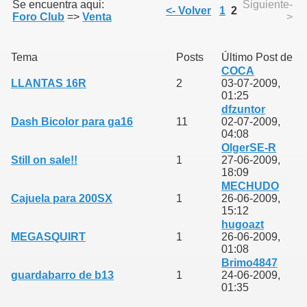
Se encuentra aqui:
Siguiente-
<- Volver
1
2
Foro Club
=>
Venta
>
Tema
Posts
Último Post de
COCA
LLANTAS 16R
2
03-07-2009,
01:25
dfzuntor
Dash Bicolor para ga16
11
02-07-2009,
04:08
OlgerSE-R
Still on sale!!
1
27-06-2009,
18:09
MECHUDO
Cajuela para 200SX
1
26-06-2009,
15:12
hugoazt
MEGASQUIRT
1
26-06-2009,
01:08
Brimo4847
guardabarro de b13
1
24-06-2009,
01:35