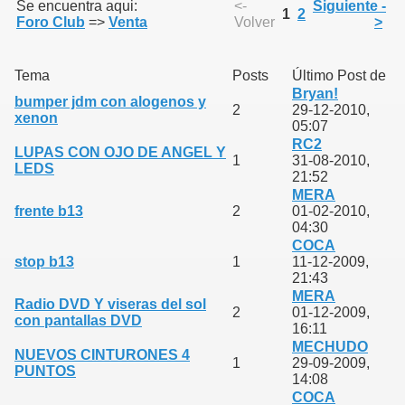
Se encuentra aqui:
<-
Siguiente -
1
2
Foro Club
=>
Venta
Volver
>
Tema
Posts
Último Post de
Bryan!
bumper jdm con alogenos y
2
29-12-2010,
xenon
05:07
RC2
LUPAS CON OJO DE ANGEL Y
1
31-08-2010,
LEDS
21:52
MERA
frente b13
2
01-02-2010,
04:30
COCA
stop b13
1
11-12-2009,
21:43
MERA
Radio DVD Y viseras del sol
2
01-12-2009,
con pantallas DVD
16:11
MECHUDO
NUEVOS CINTURONES 4
1
29-09-2009,
PUNTOS
14:08
COCA