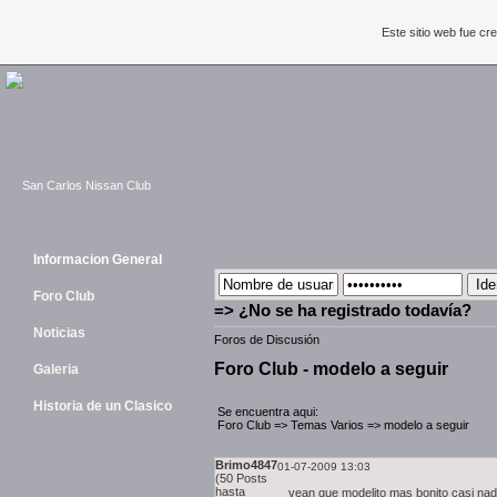
Este sitio web fue c
San Carlos Nissan Club
Foro Club
Informacion General
Foro Club
=> ¿No se ha registrado todavía?
Noticias
Foros de Discusión
Foro Club - modelo a seguir
Galeria
Historia de un Clasico
Se encuentra aqui:
Foro Club
=>
Temas Varios
=>
modelo a seguir
Brimo4847
01-07-2009 13:03
(50 Posts
hasta
vean que modelito mas bonito casi na