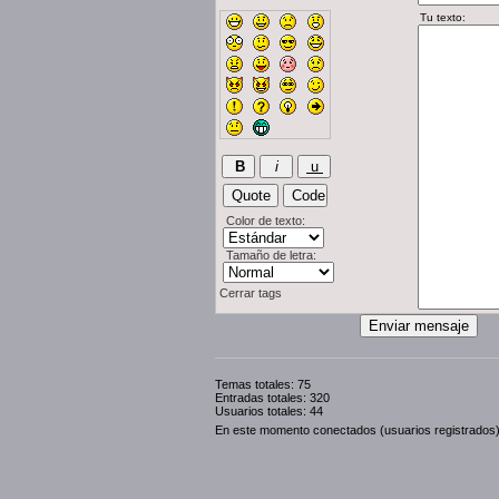
Color de texto:
Tamaño de letra:
Cerrar tags
Temas totales: 75
Entradas totales: 320
Usuarios totales: 44
En este momento conectados (usuarios registrados