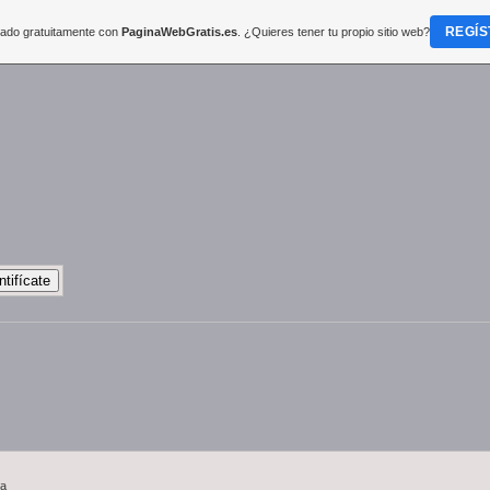
REGÍS
reado gratuitamente con
PaginaWebGratis.es
. ¿Quieres tener tu propio sitio web?
da