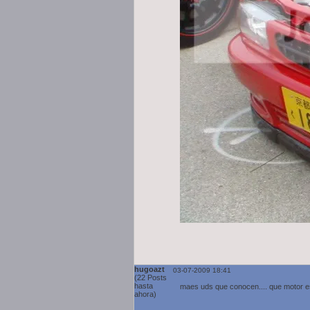
hugoazt
03-07-2009 18:41
(22 Posts
hasta
maes uds que conocen.... que motor 
ahora)