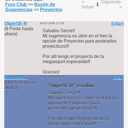
<-
Siguiente-
Foro Club
=>
Buzón de
1
Volver
>
Sugerencias
=>
Proyectos
OlgerSE-R
[citar]
16-07-2009 17:19
(9 Posts hasta
Saludos Secre!!
ahora)
Mi sugerencia es abrir en el foro la
opción de Proyectos para postearlos
proyecticos!!!
Por alli tengo el proyecto de la
megasquirt esperando!!
Gracias!
Brimo4847
[citar]
16-07-2009 18:54
(50 Posts hasta
"OlgerSE-R" escribió:
ahora)
Saludos Secre!!
Mi sugerencia es abrir en el foro la
opción de Proyectos para
postearlos proyecticos!!!
Por alli tengo el proyecto de la
megasquirt esperando!!