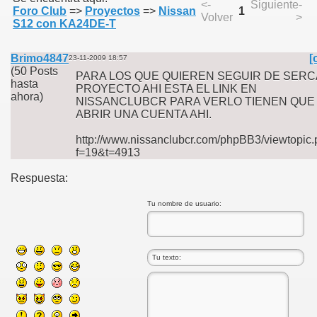
<-
Siguiente-
Foro Club
=>
Proyectos
=>
Nissan
1
Volver
>
S12 con KA24DE-T
Brimo4847
[
23-11-2009 18:57
(50 Posts
PARA LOS QUE QUIEREN SEGUIR DE SERC
hasta
PROYECTO AHI ESTA EL LINK EN
ahora)
NISSANCLUBCR PARA VERLO TIENEN QUE
ABRIR UNA CUENTA AHI.
http://www.nissanclubcr.com/phpBB3/viewtopic
f=19&t=4913
Respuesta:
Tu nombre de usuario: