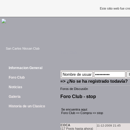
Este sitio web fue c
San Carlos Nissan Club
Foro Club
Informacion General
Foro Club
=> ¿No se ha registrado todavía?
Noticias
Foros de Discusión
Foro Club - stop
Galeria
Historia de un Clasico
Se encuentra aqui:
Foro Club
=>
Compra
=>
stop
COCA
11-12-2009 21:45
(17 Posts hasta ahora)