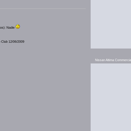
dos): Nadie
o Club 12/06/2009
Nissan Altima Commercia