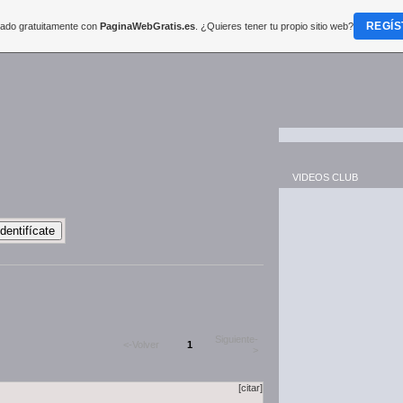
REGÍS
reado gratuitamente con
PaginaWebGratis.es
. ¿Quieres tener tu propio sitio web?
VIDEOS CLUB
Siguiente-
<-Volver
1
>
[citar]