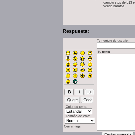
cambio stop de b13 eu
venda baratos
Respuesta:
Tu nombre de usuario:
Color de texto:
Tamaño de letra:
Cerrar tags