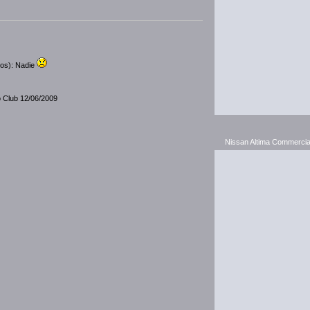
dos): Nadie
o Club 12/06/2009
Nissan Altima Commercia