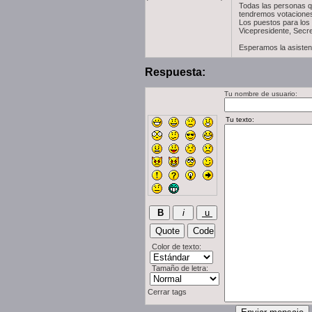
Todas las personas qu
tendremos votaciones
Los puestos para los 
Vicepresidente, Secret
Esperamos la asistenc
Respuesta:
Tu nombre de usuario:
Color de texto:
Tamaño de letra:
Cerrar tags