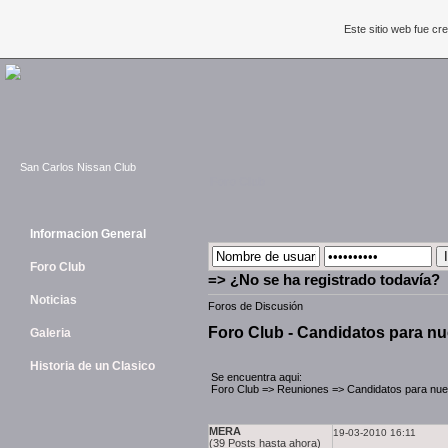
Este sitio web fue c
San Carlos Nissan Club
Foro Club
Informacion General
Foro Club
=> ¿No se ha registrado todavía?
Noticias
Foros de Discusión
Foro Club - Candidatos para nue
Galeria
Historia de un Clasico
Se encuentra aqui:
Foro Club
=>
Reuniones
=>
Candidatos para nuev
MERA
19-03-2010 16:11
(39 Posts hasta ahora)