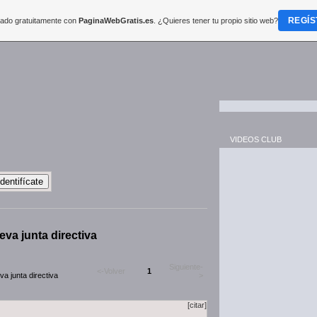
REGÍS
reado gratuitamente con
PaginaWebGratis.es
. ¿Quieres tener tu propio sitio web?
VIDEOS CLUB
va junta directiva
Siguiente-
<-Volver
1
a junta directiva
>
[citar]