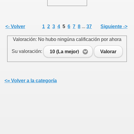
<- Volver
1
2
3
4
5
6
7
8
...
37
Siguiente ->
Valoración: No hubo ningúna calificación por ahora
Su valoración:
10 (La mejor)
Valorar
<= Volver a la categoría