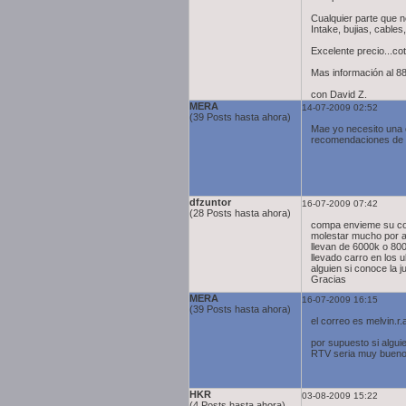
Cualquier parte que n
Intake, bujias, cable
Excelente precio...co
Mas información al 8
con David Z.
MERA
14-07-2009 02:52
(39 Posts hasta ahora)
Mae yo necesito una 
recomendaciones de cu
dfzuntor
16-07-2009 07:42
(28 Posts hasta ahora)
compa envieme su corr
molestar mucho por a
llevan de 6000k o 80
llevado carro en los u
alguien si conoce la 
Gracias
MERA
16-07-2009 16:15
(39 Posts hasta ahora)
el correo es melvin.
por supuesto si algu
RTV seria muy bueno
HKR
03-08-2009 15:22
(4 Posts hasta ahora)