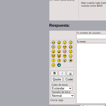
Mae cuanto sale trae
cuesta como $600
Respuesta:
Tu nombre de usuario:
Color de texto:
Tamaño de letra:
Cerrar tags