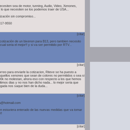
ecesiten sea de motor, tunning, Audio, Video, Xenones,
s, lo que necesiten se los podemos traer de USA...
tización sin compromiso...
817-9550
[citar]
cotización de un bixenon para B13, pero tambien necesito
al seria el mejor!! y si va ser permitido por RTV...
[citar]
eo para enviarle la cotizacion, Riteve se ha puesto a
quellos xenones que sean de colores no permitidos o sea si
00k no molestan, ahora eso con respecto a los que hemos
ltimos dias y no nos han dicho nada... lo mejor seria que
jugada nos saque bien de la duda...
[citar]
r.a@hotmail.com
ien estuviera enterado de las nuevas medidas que va tomar
!!
[citar]