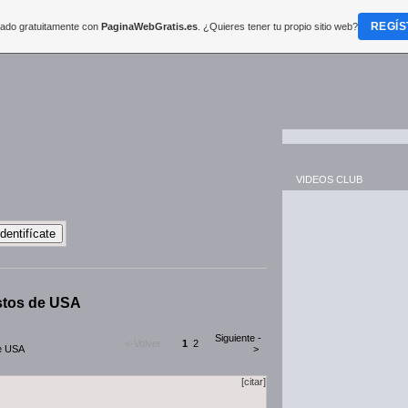
REGÍS
reado gratuitamente con
PaginaWebGratis.es
. ¿Quieres tener tu propio sitio web?
VIDEOS CLUB
stos de USA
Siguiente -
<-Volver
1
2
e USA
>
[citar]