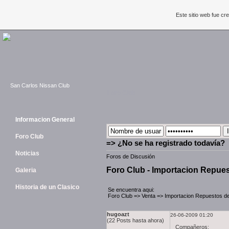
Este sitio web fue c
San Carlos Nissan Club
Foro Club
Informacion General
Foro Club
=> ¿No se ha registrado todavía?
Noticias
Foros de Discusión
Foro Club - Importacion Repue
Galeria
Historia de un Clasico
Se encuentra aqui:
Foro Club
=>
Venta
=>
Importacion Repuestos d
hugoazt
26-06-2009 01:20
(22 Posts hasta ahora)
Compañeros: