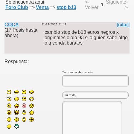
Se encuentra aqui:
<-
Siguiente-
1
Foro Club
=>
Venta
=>
stop b13
Volver
>
COCA
[citar]
11-12-2009 21:43
(17 Posts hasta
cambio stop de b13 euros negros x
ahora)
originales ojala 93 si alguien sabe algo
o q venda baratos
Respuesta:
Tu nombre de usuario: