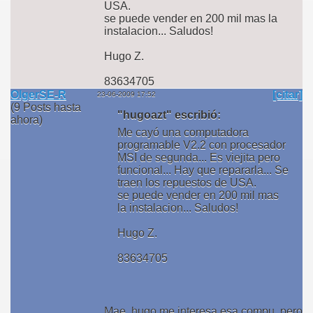
USA.
se puede vender en 200 mil mas la
instalacion... Saludos!
Hugo Z.
83634705
OlgerSE-R
[citar]
23-06-2009 17:52
(9 Posts hasta
"hugoazt" escribió:
ahora)
Me cayó una computadora
programable V2.2 con procesador
MSI de segunda... Es viejita pero
funcional... Hay que repararla... Se
traen los repuestos de USA.
se puede vender en 200 mil mas
la instalacion... Saludos!
Hugo Z.
83634705
Mae, hugo me interesa esa compu, pero