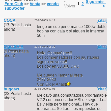
<-
Siguiente -
Foro Club
=>
Venta
=>
vendo
1
2
Volver
>
subwoofer
COCA
[citar]
20-06-2009 14:14
(17 Posts hasta
tengo un sub performance 1000w doble
ahora)
bobina con caja x si alguen le interesa
50mil
OlgerSE-R
[citar]
22-06-2009 15:23
(9 Posts hasta
Hola! Compañeros!!
ahora)
Los compensadores con ajustables
siguen en venta!!
Los doy en 50.000 CRC
Me pueden llamar al brete
2477-8080
Con Olger Arias!!
hugoazt
[citar]
23-06-2009 03:06
(22 Posts hasta
Me cayó una computadora programable
ahora)
V2.2 con procesador MSI de segunda...
Es viejita pero funcional... Hay que
repararla... Se traen los repuestos de