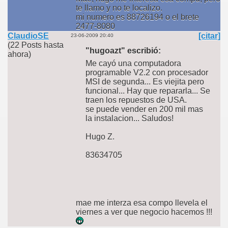
te llamo y no te localizo.
mi numero es 88726194 o el brete
2477-8080
ClaudioSE
[citar]
23-06-2009 20:40
(22 Posts hasta
"hugoazt" escribió:
ahora)
Me cayó una computadora
programable V2.2 con procesador
MSI de segunda... Es viejita pero
funcional... Hay que repararla... Se
traen los repuestos de USA.
se puede vender en 200 mil mas
la instalacion... Saludos!
Hugo Z.
83634705
mae me interza esa compo llevela el
viernes a ver que negocio hacemos !!!