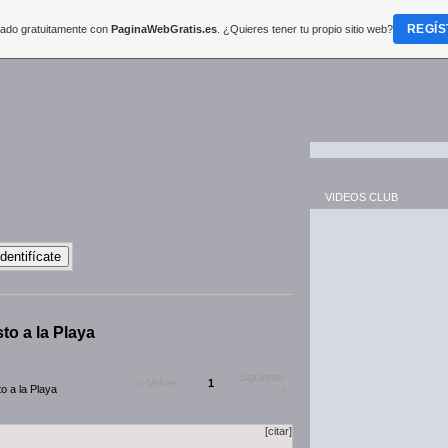
REGÍS
reado gratuitamente con
PaginaWebGratis.es
. ¿Quieres tener tu propio sitio web?
VIDEOS CLUB
to a la Playa
Siguiente-
<-Volver
1
o a la Playa
>
[citar]