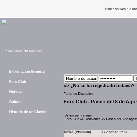
Este sitio web fue c
San Carlos Nissan Club
Foro Club
Informacion General
Foro Club
=> ¿No se ha registrado todavía?
Noticias
Foros de Discusión
Foro Club - Paseo del 8 de Agos
Galeria
Historia de un Clasico
Se encuentra aqui:
Foro Club
=>
Reuniones
=>
Paseo del 8 de Agost
MERA (Visitante)
22-07-2010 17:09