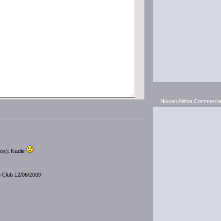
Nissan Altima Commercia
dos): Nadie
o Club 12/06/2009