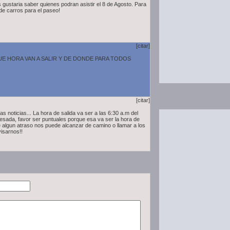
 gustaria saber quienes podran asistir el 8 de Agosto. Para
de carros para el paseo!
[citar]
E HORA VAN A SALIR Y DE DONDE PARA TODOS
[citar]
s noticias... La hora de salida va ser a las 6:30 a.m del
sada, favor ser puntuales porque esa va ser la hora de
ene algun atraso nos puede alcanzar de camino o llamar a los
visarnos!!