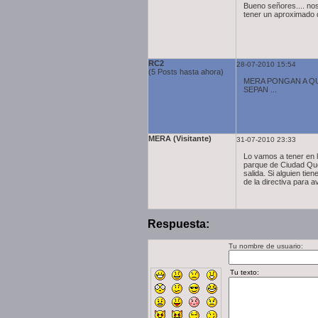
Bueno señores.... nos
tener un aproximado 
RC2
28-07-2010 15:54
(5 Posts hasta ahora)
MERA PONGAN A QU
SEPAN ...
MERA (Visitante)
31-07-2010 23:33
Lo vamos a tener en la
parque de Ciudad Que
salida. Si alguien ti
de la directiva para a
Respuesta:
Tu nombre de usuario: