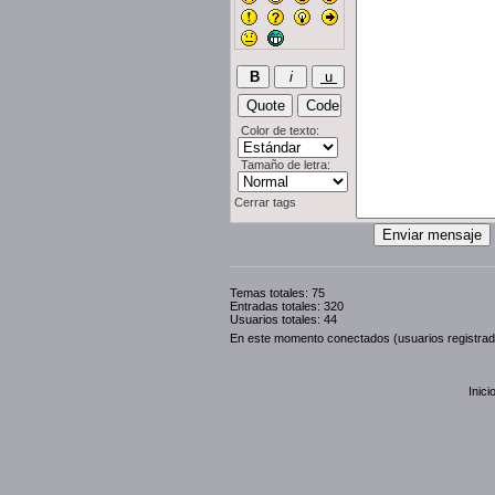
Color de texto:
Tamaño de letra:
Cerrar tags
Temas totales: 75
Entradas totales: 320
Usuarios totales: 44
En este momento conectados (usuarios registra
Inici