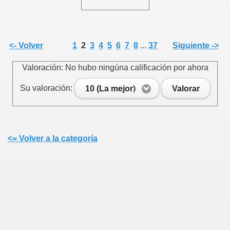
<- Volver
1
2
3
4
5
6
7
8
...
37
Siguiente ->
Valoración: No hubo ningúna calificación por ahora
Su valoración:
10 (La mejor)
Valorar
<= Volver a la categoría