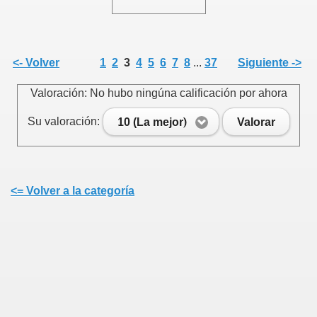
<- Volver
1
2
3
4
5
6
7
8
...
37
Siguiente ->
Valoración: No hubo ningúna calificación por ahora
Su valoración:
10 (La mejor)
Valorar
<= Volver a la categoría