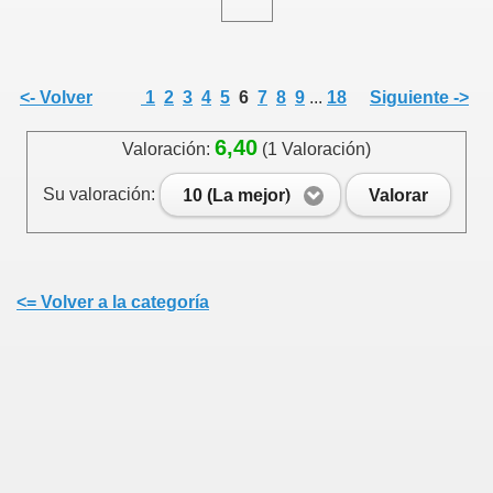
<- Volver
1
2
3
4
5
6
7
8
9
...
18
Siguiente ->
6,40
Valoración:
(1 Valoración)
Su valoración:
10 (La mejor)
Valorar
<= Volver a la categoría