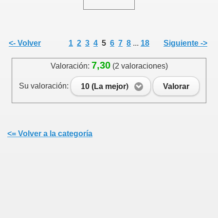
<- Volver
1
2
3
4
5
6
7
8
...
18
Siguiente ->
7,30
Valoración:
(2 valoraciones)
Su valoración:
10 (La mejor)
Valorar
<= Volver a la categoría