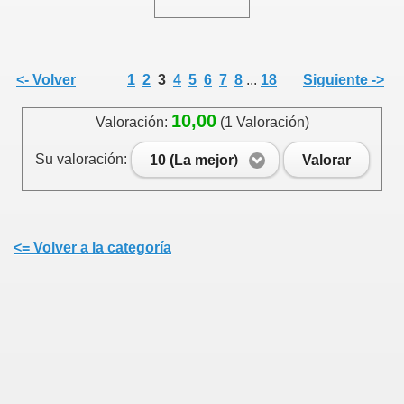
<- Volver
1
2
3
4
5
6
7
8
...
18
Siguiente ->
10,00
Valoración:
(1 Valoración)
Su valoración:
10 (La mejor)
Valorar
<= Volver a la categoría