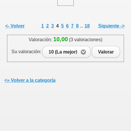
<- Volver
1
2
3
4
5
6
7
8
...
18
Siguiente ->
10,00
Valoración:
(3 valoraciones)
Su valoración:
10 (La mejor)
Valorar
<= Volver a la categoría